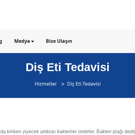
g
Medya
Bize Ulaşın
Diş Eti Tedavisi
Hizmetler
Diş Eti Tedavisi
iriken yiyecek artıkları bakteriler üretirler. Bakteri plağı dediği