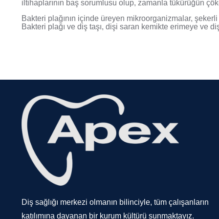
iltihaplarının baş sorumlusu olup, zamanla tükürüğün çöke
Bakteri plağının içinde üreyen mikroorganizmalar, şekerli g
Bakteri plağı ve diş taşı, dişi saran kemikte erimeye ve di
Diş sağlığı merkezi olmanın bilinciyle, tüm çalışanların
katılımına dayanan bir kurum kültürü sunmaktayız.