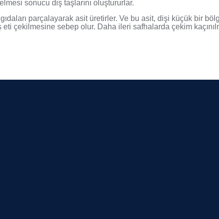
lmesi sonucu diş taşlarını oluştururlar.
ıdaları parçalayarak asit üretirler. Ve bu asit, dişi küçük bir b
ş eti çekilmesine sebep olur. Daha ileri safhalarda çekim kaçınılm