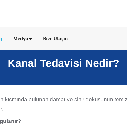
g
Medya
Bize Ulaşın
Kanal Tedavisi Nedir?
en kısmında bulunan damar ve sinir dokusunun temiz
r.
gulanır?