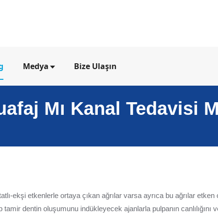
g
Medya
Bize Ulaşın
uafaj Mı Kanal Tedavisi M
tlı-ekşi etkenlerle ortaya çıkan ağrılar varsa ayrıca bu ağrılar etken o
p tamir dentin oluşumunu indükleyecek ajanlarla pulpanın canlılığını v